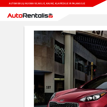
AUTOMOBILIŲ NUOMA VILNIUJE, KAUNE, KLAIPĖDOJE IR PALANGOJE