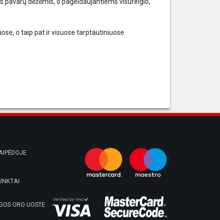
pavarų dėžėmis, o pageidaujantiems visureigio,
se, o taip pat ir visuose tarptautiniuose
AIPĖDOJE
UNKTAI
GOS ORO UOSTE