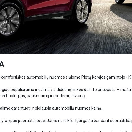
A
ir komfortiškos automobilių nuomos siūlome Pietų Korėjos gamintojo - K
ugiau populiarumo ir užima vis didesnę rinkos dalį. To priežastis – maža
echnologijas, patikimumą ir modernų dizainą.
alime garantuoti ir pigiausia automobilių nuomos kainą.
ių yra ypač paprasta, todėl Jums nereikės ilgai gaišti bandant suprasti kai