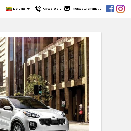
Lietuvių
+37066166610
info@autorentalis.lt