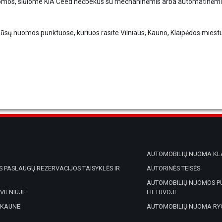
omos, siūlome KIA Ceed hečbekus su mechaninėmis arba automatinėmis 
ūsų nuomos punktuose, kuriuos rasite Vilniaus, Kauno, Klaipėdos miestuo
AUTOMOBILIŲ NUOMA KL
 PASLAUGŲ REZERVACIJOS TAISYKLĖS IR
AUTORINĖS TEISĖS
AUTOMOBILIŲ NUOMOS P
VILNIUJE
LIETUVOJE
 KAUNE
AUTOMOBILIŲ NUOMA RY