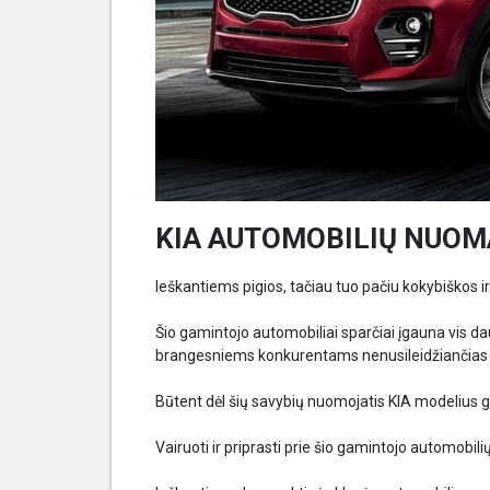
KIA AUTOMOBILIŲ NUOM
Ieškantiems pigios, tačiau tuo pačiu kokybiškos 
Šio gamintojo automobiliai sparčiai įgauna vis da
brangesniems konkurentams nenusileidžiančias t
Būtent dėl šių savybių nuomojatis KIA modelius g
Vairuoti ir priprasti prie šio gamintojo automobil