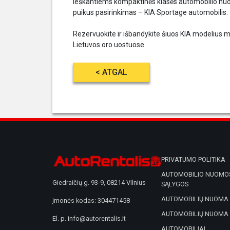
Ieškantiems kompaktinės klasės automobilio nu
puikus pasirinkimas – KIA Sportage automobilis.
Rezervuokite ir išbandykite šiuos KIA modelius m
Lietuvos oro uostuose.
< ATGAL
PRIVATUMO POLITIKA
AUTOMOBILIO NUOMOS
Giedraičių g. 93-9, 08214 Vilnius
SĄLYGOS
AUTOMOBILIŲ NUOMA 
įmonės kodas: 304471458
AUTOMOBILIŲ NUOMA
El. p.
info@autorentalis.lt
AUTOMOBILIAI